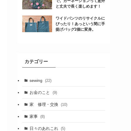
で。カーネーションって意外
と丈夫で長く楽しめます！
ワイドパンツのリサイクルに
ぴったり！あっという間に手
提げバッグ2個に変身。
カテゴリー
sewing
(22)
お金のこと
(9)
家 修理・交換
(10)
家事
(8)
日々のあれこれ
(5)