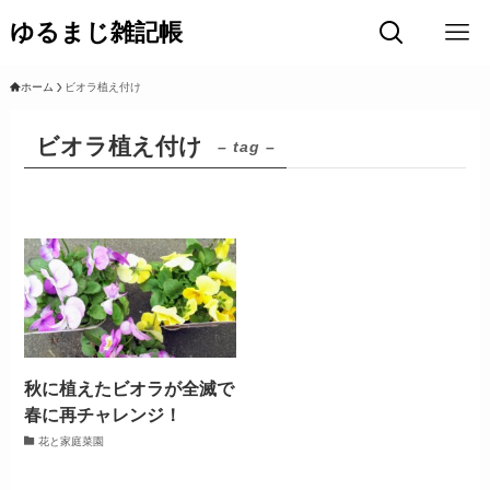
ゆるまじ雑記帳
ホーム
ビオラ植え付け
ビオラ植え付け
– tag –
秋に植えたビオラが全滅で
春に再チャレンジ！
花と家庭菜園