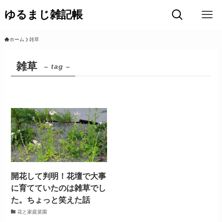
ゆるまじ雑記帳
ホーム
雑草
雑草
– tag –
開花して判明！花壇で大事
に育てていたのは雑草でし
た。ちょっと笑えた話
花と家庭菜園