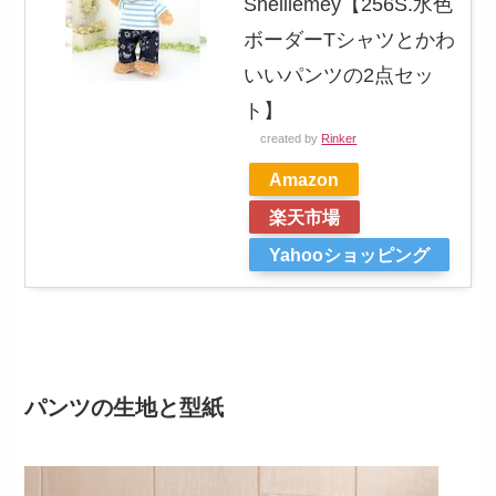
Shelliemey【256S.水色
ボーダーTシャツとかわ
いいパンツの2点セッ
ト】
created by
Rinker
Amazon
楽天市場
Yahooショッピング
パンツの生地と型紙