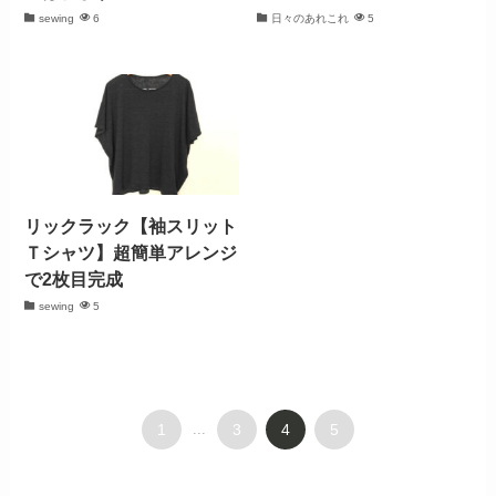
sewing
6
日々のあれこれ
5
リックラック【袖スリット
Ｔシャツ】超簡単アレンジ
で2枚目完成
sewing
5
1
...
3
4
5