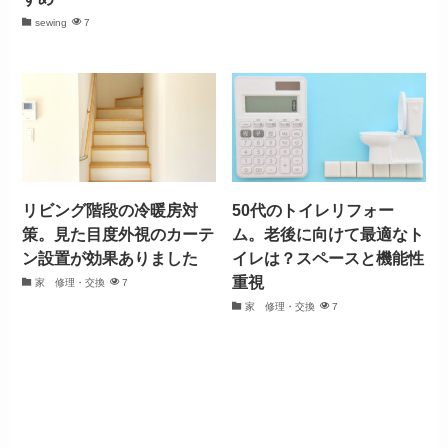
sewing
7
リビング階段の冷暖房対
50代のトイレリフォー
策。見た目度外視のカーテ
ム。老後に向けて最適なト
ン設置が効果ありました
イレは？スペースと機能性
重視
家 修理・交換
7
家 修理・交換
7