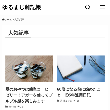
ゆるまじ雑記帳
ホーム
人気記事
人気記事
夏のおやつは簡単コーヒー
60歳になる前に始めたこ
ゼリー！アガーを使ってプ
と ①5年連用日記
ルプル感を楽しみます
退職までに
16
食べ物
18