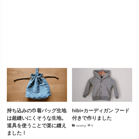
持ち込みの巾着バッグ生地
hibi+カーディガン フード
は超縫いにくそうな生地。
付きで作りました
道具を使うことで楽に縫え
sewing
9
ました！