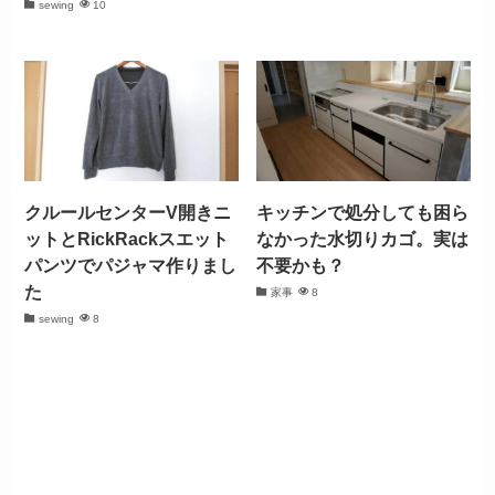
sewing
10
クルールセンターV開きニ
キッチンで処分しても困ら
ットとRickRackスエット
なかった水切りカゴ。実は
パンツでパジャマ作りまし
不要かも？
た
家事
8
sewing
8