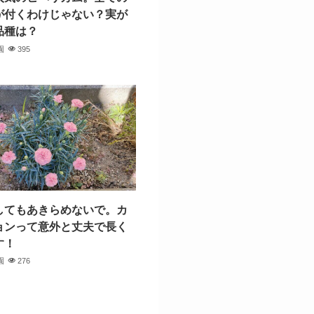
が付くわけじゃない？実が
品種は？
園
395
してもあきらめないで。カ
ョンって意外と丈夫で長く
す！
園
276