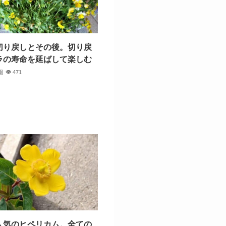
切り戻しとその後。切り戻
ラの寿命を延ばして楽しむ
園
471
人気のヒペリカム。全ての