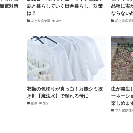
節電対策
鹿と暮らしていく田舎暮らし。対策
品種に実
は？
ならない
花と家庭菜園
398
花と家庭菜
衣類の色移りが真っ白！万能シミ抜
虫が発生
き剤【魔法水】で頼れる母に
ーネーシ
楽しめま
家事
377
花と家庭菜