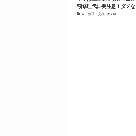
額修理代に要注意！ダメな
家 修理・交換
414