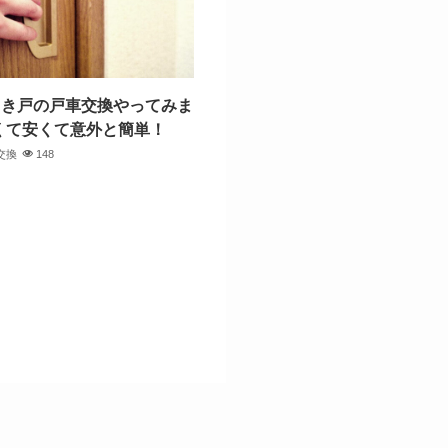
引き戸の戸車交換やってみま
くて安くて意外と簡単！
交換
148