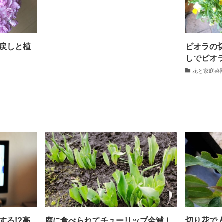
戻しと植
ビオラの
しでビオ
花と家庭菜
する!?高
鹿に食べられてチューリップ全滅！
切り花で