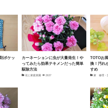
剤ポケッ
カーネーションに虫が大量発生！や
TOTO
ってみたら効果テキメンだった簡単
換！汚れ
駆除方法
すめ
花と家庭菜園
2637
家 修理・