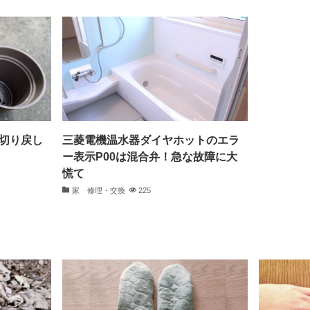
切り戻し
三菱電機温水器ダイヤホットのエラ
ー表示P00は混合弁！急な故障に大
慌て
家 修理・交換
225