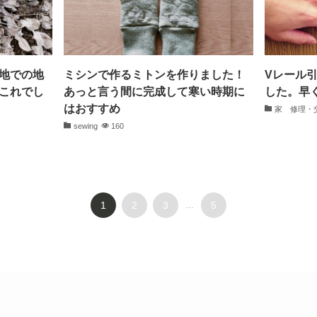
地での地
ミシンで作るミトンを作りました！
Vレール
これでし
あっと言う間に完成して寒い時期に
した。早
はおすすめ
家 修理・
sewing
160
1
2
3
...
5